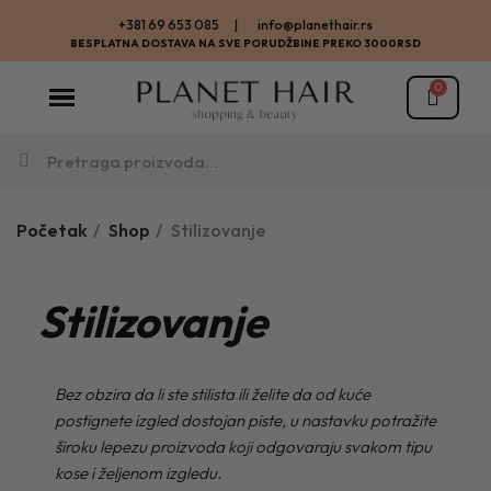
+381 69 653 085 | info@planethair.rs
BESPLATNA DOSTAVA NA SVE PORUDŽBINE PREKO 3000RSD
Početak
Shop
Stilizovanje
Stilizovanje
Bez obzira da li ste stilista ili želite da od kuće
postignete izgled dostojan piste, u nastavku potražite
široku lepezu proizvoda koji odgovaraju svakom tipu
kose i željenom izgledu.