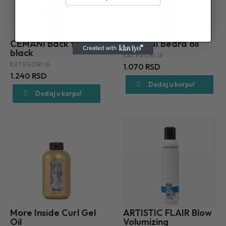
CEMANI Back to
CEMANI Beard oil
black
KATEGORIJE
KATEGORIJE
1.070 RSD
1.240 RSD
Dodaj u korpu!
Dodaj u korpu!
More Inside Curl Gel
ARTISTIC FLAIR Blow
Oil
Volumizing