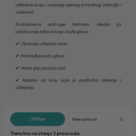
oštećene kose i vraćanje njenog prirodnog zdravlja i
vitalnosti.
Svakodnevni anti-age tretmani, idealni za
održavanje zdrave kose i kože glave.
✔ Obnavlja oštećenu kosu
✔ Pomlađuje kožu glave
✔ Vraća sjaj i punoću kosi
✔ Idealno za kosu koja je podložna starenju i
oštećenju
Filter
Trenutno na stanju 2 proizvoda.