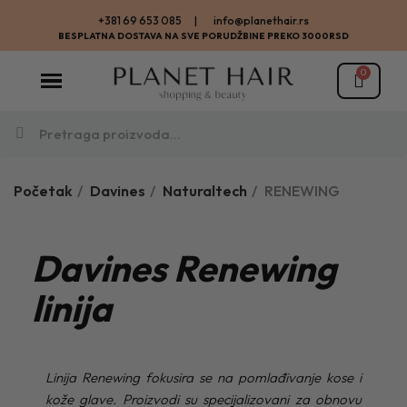
+381 69 653 085 | info@planethair.rs
BESPLATNA DOSTAVA NA SVE PORUDŽBINE PREKO 3000RSD
Početak
Davines
Naturaltech
RENEWING
Davines Renewing
linija
Linija Renewing fokusira se na pomlađivanje kose i
kože glave. Proizvodi su specijalizovani za obnovu