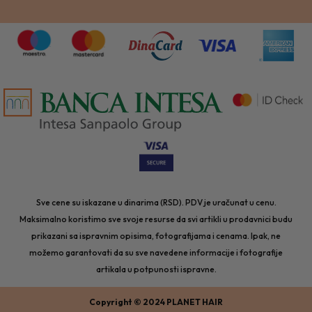
Sve cene su iskazane u dinarima (RSD). PDV je uračunat u cenu.
Maksimalno koristimo sve svoje resurse da svi artikli u prodavnici budu
prikazani sa ispravnim opisima, fotografijama i cenama. Ipak, ne
možemo garantovati da su sve navedene informacije i fotografije
artikala u potpunosti ispravne.
Copyright © 2024 PLANET HAIR