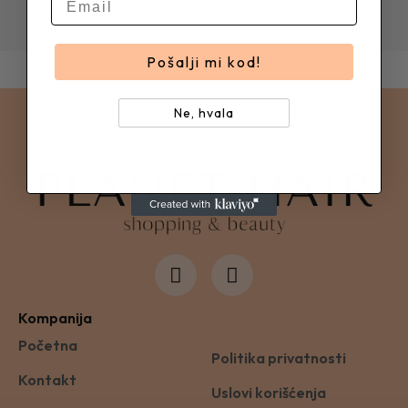
Pošalji mi kod!
Ne, hvala
Kompanija
Početna
Politika privatnosti
Kontakt
Uslovi korišćenja