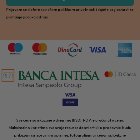
Prijavom se slažete sa našom politikom privatnosti i dajete saglasnost za
primanje poruka od nas.
Sve cene su iskazane u dinarima (RSD). PDV je uračunat u cenu.
Maksimalno koristimo sve svoje resurse da svi artikli u prodavnici budu
prikazani sa ispravnim opisima, fotografijama i cenama. Ipak, ne