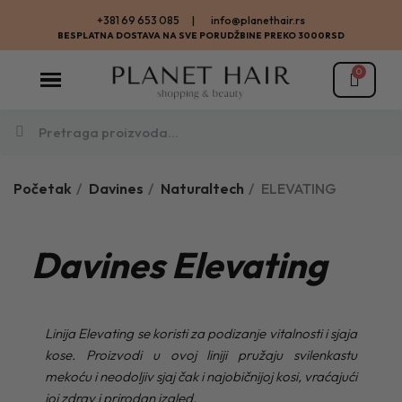
+381 69 653 085 | info@planethair.rs
BESPLATNA DOSTAVA NA SVE PORUDŽBINE PREKO 3000RSD
Početak
Davines
Naturaltech
ELEVATING
Davines Elevating
Linija Elevating se koristi za podizanje vitalnosti i sjaja
kose. Proizvodi u ovoj liniji pružaju svilenkastu
mekoću i neodoljiv sjaj čak i najobičnijoj kosi, vraćajući
joj zdrav i prirodan izgled.