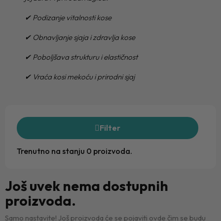
✔ Podizanje vitalnosti kose
✔ Obnavljanje sjaja i zdravlja kose
✔ Poboljšava strukturu i elastičnost
✔ Vraća kosi mekoću i prirodni sjaj
Filter
Trenutno na stanju 0 proizvoda.
Još uvek nema dostupnih
proizvoda.
Samo nastavite! Još proizvoda će se pojaviti ovde čim se budu