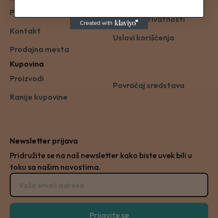
Početna
Politika privatnosti
Kontakt
Uslovi korišćenja
Prodajna mesta
Kupovina
Proizvodi
Povraćaj sredstava
Ranije kupovine
Newsletter prijava
Pridružite se na naš newsletter kako biste uvek bili u
toku sa našim novostima.
Prijavite se