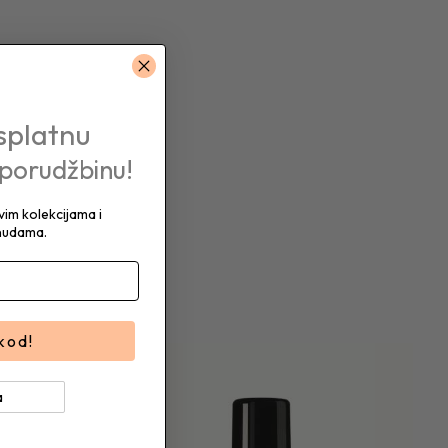
splatnu
 porudžbinu!
im kolekcijama i
nudama.
 kod!
a