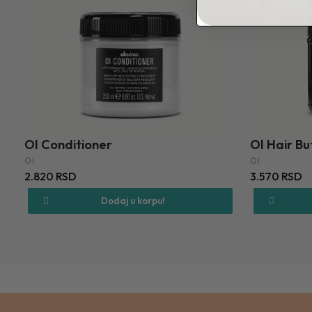
OI Conditioner
OI Hair Bu
OI
OI
2.820 RSD
3.570 RSD
Dodaj u korpu!