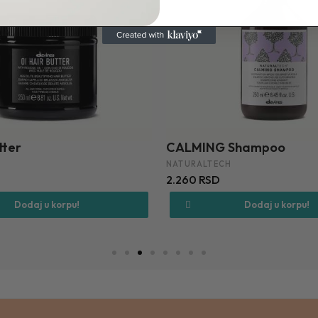
tter
CALMING Shampoo
NATURALTECH
2.260 RSD
Dodaj u korpu!
Dodaj u korpu!