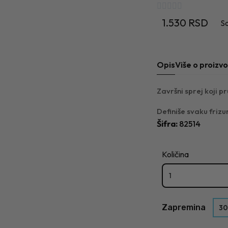





1.530 RSD
S
Opis
Više o proizv
Završni sprej koji p
Definiše svaku frizu
Šifra
82514
Količina
Zapremina
30