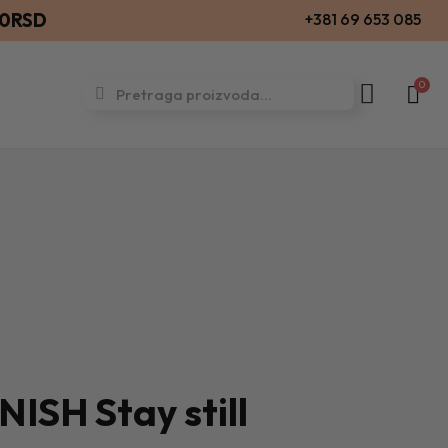
00RSD
+381 69 653 085
ISH Stay still