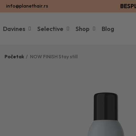
BESP
info@planethair.rs
Davines
Selective
Shop
Blog
Početak
NOW FINISH Stay still