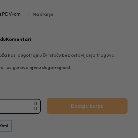
a PDV-om
Na stanju
odu
Komentari
ruža kosi dugotrajnu čvrstoću bez ostavljanja tragova.
ru i osigurava njenu dugotrajnost.
Dodaj u korpu
0ml