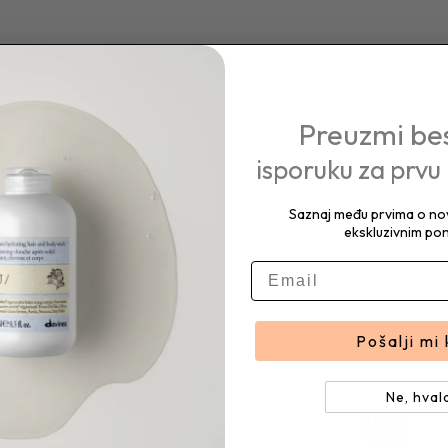
Preuzmi be
isporuku za prvu
Saznaj među prvima o nov
ekskluzivnim po
E-mail
Pošalji mi
Ne, hval