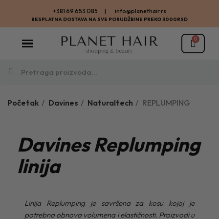
+381 69 653 085 | info@planethair.rs
BESPLATNA DOSTAVA NA SVE PORUDŽBINE PREKO 3000RSD
Početak
Davines
Naturaltech
REPLUMPING
Davines Replumping
linija
Linija Replumping je savršena za kosu kojoj je
potrebna obnova volumena i elastičnosti. Proizvodi u