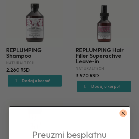
REPLUMPING
REPLUMPING Hair
Shampoo
Filler Superactive
Leave-in
NATURALTECH
NATURALTECH
2.260 RSD
3.570 RSD
Dodaj u korpu!
Dodaj u korpu!
Preuzmi besplatnu