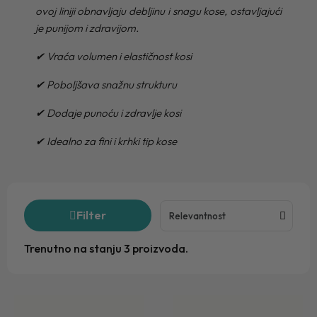
ovoj liniji obnavljaju debljinu i snagu kose, ostavljajući
je punijom i zdravijom.
✔ Vraća volumen i elastičnost kosi
✔ Poboljšava snažnu strukturu
✔ Dodaje punoću i zdravlje kosi
✔ Idealno za fini i krhki tip kose
Filter
Trenutno na stanju 3 proizvoda.