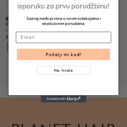
isporuku za prvu porudžbinu!
REPLUMPING
Saznaj među prvima o novim kolekcijama i
Conditioner
ekskluzivnim ponudama.
NATURALTECH
E-mail
2.080 RSD
Dodaj u korpu!
Pošalji mi kod!
Prikaz 1-3 od ukupno 3 proizvoda
Ne, hvala