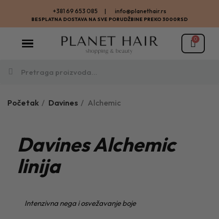
+381 69 653 085 | info@planethair.rs
BESPLATNA DOSTAVA NA SVE PORUDŽBINE PREKO 3000RSD
Početak
Davines
Alchemic
Davines Alchemic
linija
Intenzivna nega i osvežavanje boje