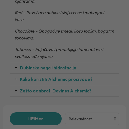
nijansama.
Red – Povećava dubinu i sjaj crvene i mahagoni
kose.
Chocolate – Obogaćuje smeđu kosu toplim, bogatim
tonovima.
Tobacco – Pojačava i produbljuje tamnoplave i
svetlosmeđe nijanse.
Dubinska nega i hidratacija
Kako koristiti Alchemic proizvode?
Zašto odabrati Davines Alchemic?
Filter