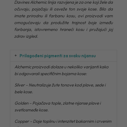
Davines Alchemic linija razvijena je za one koji žele da
očuvaju, pojačaju ili osveže ton svoje kose. Bilo da
imate prirodnu ili farbanu kosu, ovi proizvodi vam
omogućavaju da produžite trajnost boje između
farbanja, istovremeno hraneći kosu i pružajući joj
zdrav izgled.
Prilagođeni pigmenti za svaku nijansu
Alchemic proizvodi dolaze u nekoliko varijanti kako
bi odgovarali specifičnim bojama kose:
Silver – Neutralizuje žute tonove kod plave, sede i
bele kose.
Golden – Pojačava tople, zlatne nijanse plave i
svetlosmeđe kose.
Copper – Daje toplinu i intenzitet bakarnim i crvenim