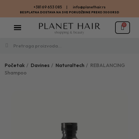
+381 69 653 085 | info@planethair.rs
BESPLATNA DOSTAVA NA SVE PORUDŽBINE PREKO 3000RSD
Početak
Davines
Naturaltech
REBALANCING
Shampoo