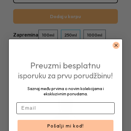
Dodaj u korpu
Zapremina
100ml
250ml
1000ml
Preuzmi besplatnu
isporuku za prvu porudžbinu!
Saznaj među prvima o novim kolekcijama i
ekskluzivnim ponudama.
E-mail
Pošalji mi kod!