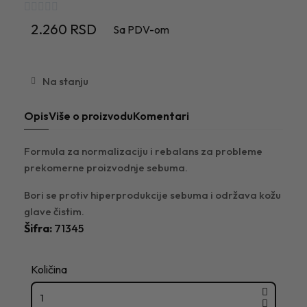





2.260 RSD
Sa PDV-om
Na stanju
Opis
Više o proizvodu
Komentari
Formula za normalizaciju i rebalans za probleme
prekomerne proizvodnje sebuma.
Bori se protiv hiperprodukcije sebuma i održava kožu
glave čistim.
Šifra
71345
Količina