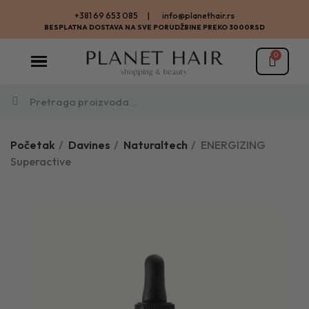
+381 69 653 085 | info@planethair.rs
BESPLATNA DOSTAVA NA SVE PORUDŽBINE PREKO 3000RSD
Početak
Davines
Naturaltech
ENERGIZING
Superactive