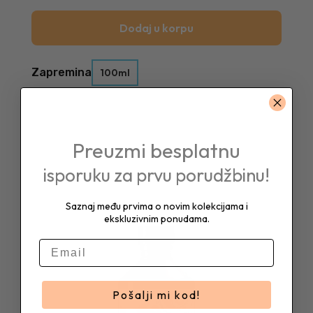
Dodaj u korpu
Zapremina
100ml
Preuzmi besplatnu
isporuku za prvu porudžbinu!
Saznaj među prvima o novim kolekcijama i
ekskluzivnim ponudama.
E-mail
Pošalji mi kod!