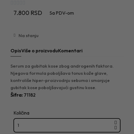





7.800 RSD
Sa PDV-om
Na stanju
Opis
Više o proizvodu
Komentari
Serum za gubitak kose zbog androgenih faktora.
Njegova formula poboljšava tonus kože glave,
kontroliše hiper-proizvodnju sebuma i smanjuje
gubitak kose poboljšavajući gustinu kose.
Šifra
71182
Količina