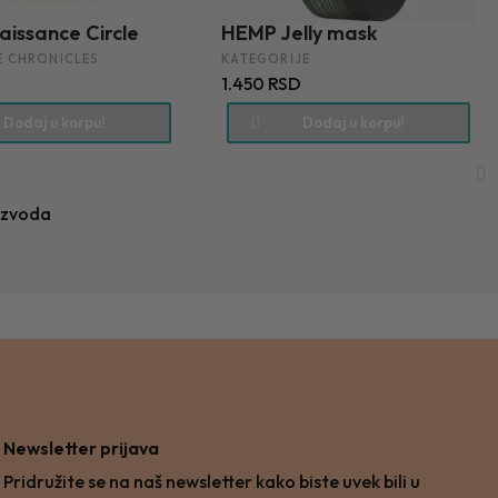
aissance Circle
HEMP Jelly mask
E CHRONICLES
KATEGORIJE
1.450 RSD
Dodaj u korpu!
Dodaj u korpu!
izvoda
Newsletter prijava
Pridružite se na naš newsletter kako biste uvek bili u