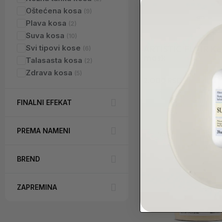
Oštećena kosa
Plava kosa
Suva kosa
ARTISTIC FLAIR Ke
Svi tipovi kose
mask
Talasasta kosa
KATEGORIJE
Zdrava kosa
2.000 RSD
Dodaj u korpu
FINALNI EFEKAT
PREMA NAMENI
Novo
BREND
ZAPREMINA