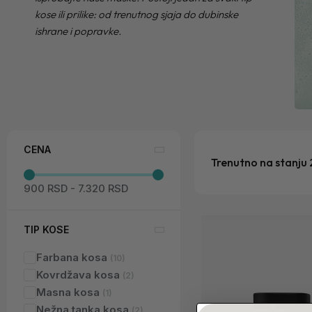
kose ili prilike: od trenutnog sjaja do dubinske
ishrane i popravke.
CENA
Trenutno na stanju 
900 RSD
-
7.320 RSD
TIP KOSE
Farbana kosa
Kovrdžava kosa
Masna kosa
Nežna tanka kosa