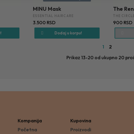
MINU Mask
The Ren
ESSENTIAL HAIRCARE
THE CIRCL
3.500 RSD
900 RSD
!
Dodaj u korpu!
1
2
Prikaz 13-20 od ukupno 20 pro
Kompanija
Kupovina
Početna
Proizvodi