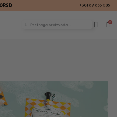
00RSD
+381 69 653 085