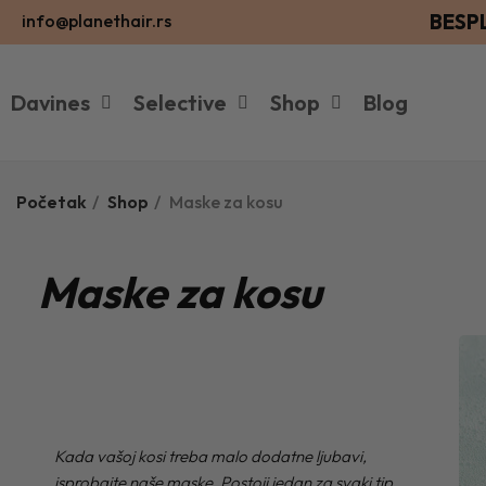
BESP
info@planethair.rs
Davines
Selective
Shop
Blog
Početak
Shop
Maske za kosu
Maske za kosu
Kada vašoj kosi treba malo dodatne ljubavi,
isprobajte naše maske. Postoji jedan za svaki tip