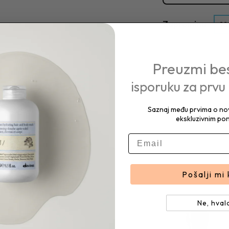
Zapremina
10
Preuzmi be
isporuku za prvu
Saznaj među prvima o nov
ekskluzivnim po
E-mail
Pošalji mi
Ne, hval