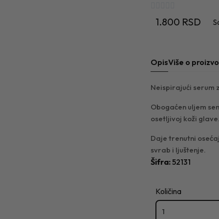





1.800 RSD
S
Opis
Više o proizv
Neispirajući serum 
Obogaćen uljem seme
osetljivoj koži glave
Daje trenutni oseća
svrab i ljuštenje.
Šifra
52131
Količina