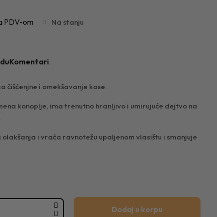
a PDV-om
Na stanju
odu
Komentari
za čišćenjne i omekšavanje kose.
na konoplje, ima trenutno hranljivo i umirujuće dejtvo na
.
j olakšanja i vraća ravnotežu upaljenom vlasištu i smanjuje
Dodaj u korpu