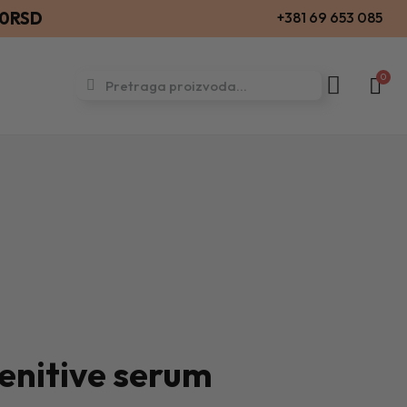
00RSD
+381 69 653 085
nitive serum