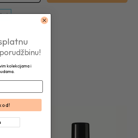
0ml
splatnu
 porudžbinu!
im kolekcijama i
nudama.
 kod!
a