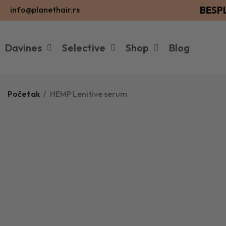
BESP
info@planethair.rs
Davines
Selective
Shop
Blog
Početak
HEMP Lenitive serum