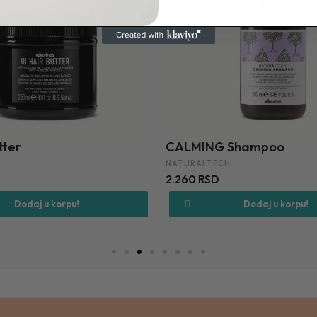
tter
CALMING Shampoo
NATURALTECH
2.260 RSD
Dodaj u korpu!
Dodaj u korpu!