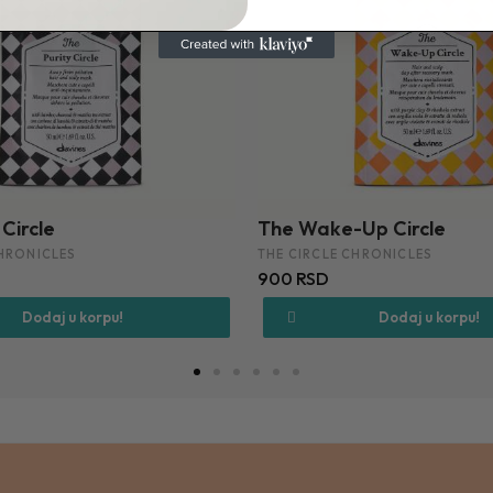
Up Circle
The Restless Circle
CHRONICLES
THE CIRCLE CHRONICLES
900 RSD
Dodaj u korpu!
Dodaj u korpu!