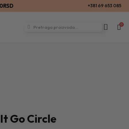
00RSD
+381 69 653 085
It Go Circle