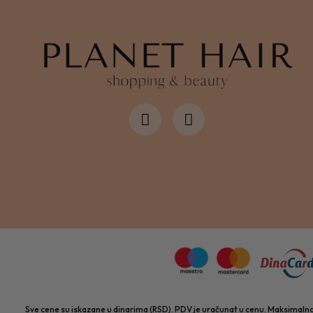
Sve cene su iskazane u dinarima (RSD). PDV je uračunat u cenu. Maksimalno