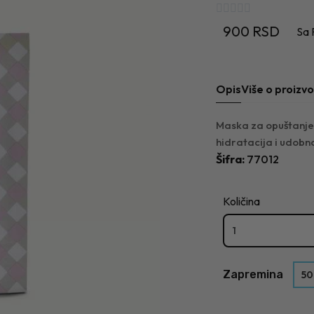





900 RSD
Sa
Opis
Više o proizv
Maska za opuštanje k
hidratacija i udobn
Šifra
77012
Količina
Zapremina
50