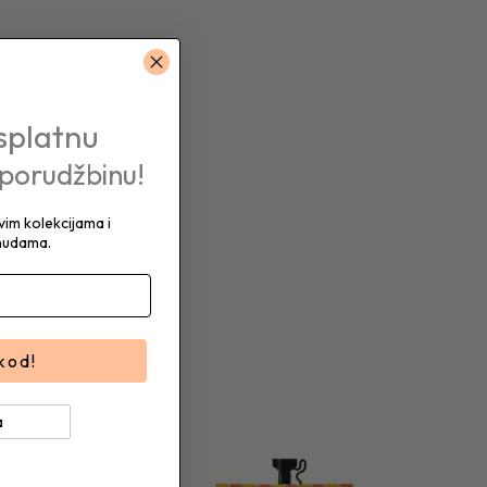
splatnu
 porudžbinu!
im kolekcijama i
nudama.
 kod!
a