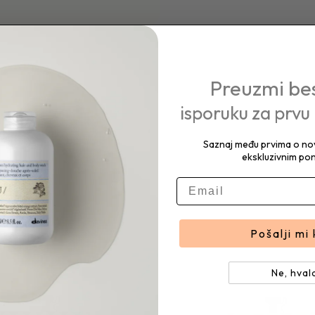
Preuzmi be
isporuku za prvu
Saznaj među prvima o nov
ekskluzivnim po
E-mail
Pošalji mi
Ne, hval