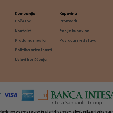
Kompanija
Kupovina
Početna
Proizvodi
Kontakt
Ranije kupovine
Prodajna mesta
Povraćaj sredstava
Politika privatnosti
Uslovi korišćenja
 koristimo sve svoje resurse da svi artikli u prodavnici budu prikazani sa isprav