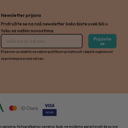
Newsletter prijava
Pridružite se na naš newsletter kako biste uvek bili u
toku sa našim novostima.
Prijavite
se
Prijavom se slažete sa našom politikom privatnosti i dajete saglasnost
za primanje poruka od nas.
nim opisima, fotografijama i cenama. Ipak, ne možemo garantovati da su sve