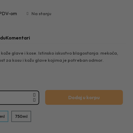
 PDV-om
Na stanju
odu
Komentari
ože glave i kose. Istinsko iskustvo blagostanja: mekoća,
ost za kosu i kožu glave kojima je potreban odmor.
Dodaj u korpu
ml
750ml