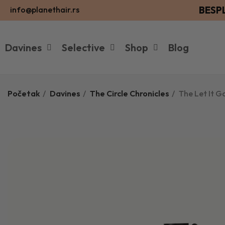
BESP
info@planethair.rs
Davines
Selective
Shop
Blog
Početak
Davines
The Circle Chronicles
The Let It Go