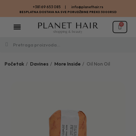
+381 69 653 085 | info@planethair.rs
BESPLATNA DOSTAVA NA SVE PORUDŽBINE PREKO 3000RSD
Početak
Davines
More Inside
Oil Non Oil