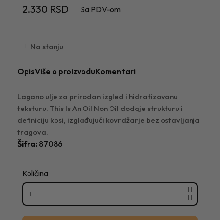
2.330 RSD
Sa PDV-om
Na stanju
Opis
Više o proizvodu
Komentari
Lagano ulje za prirodan izgled i hidratizovanu
teksturu. This Is An Oil Non Oil dodaje strukturu i
definiciju kosi, izglađujući kovrdžanje bez ostavljanja
tragova.
Šifra
87086
Količina