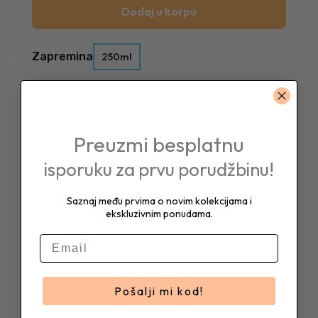
Dodaj u korpu
Zapremina
250ml
Preuzmi besplatnu
isporuku za prvu porudžbinu!
Saznaj među prvima o novim kolekcijama i
ekskluzivnim ponudama.
E-mail
Pošalji mi kod!