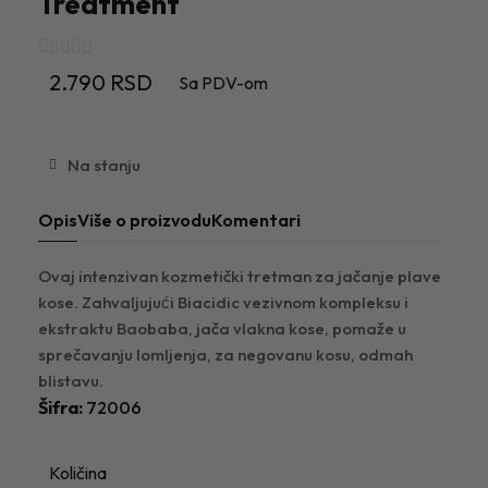
Treatment





2.790 RSD
Sa PDV-om
Na stanju
Opis
Više o proizvodu
Komentari
Ovaj intenzivan kozmetički tretman za jačanje plave
kose. Zahvaljujući Biacidic vezivnom kompleksu i
ekstraktu Baobaba, jača vlakna kose, pomaže u
sprečavanju lomljenja, za negovanu kosu, odmah
blistavu.
Šifra
72006
Količina