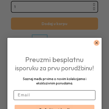
Dodaj u korpu
Zapremina
150ml
Preuzmi besplatnu
isporuku za prvu porudžbinu!
Saznaj među prvima o novim kolekcijama i
ekskluzivnim ponudama.
E-mail