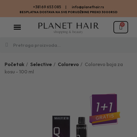
+381 69 653 085 | info@planethair.rs
BESPLATNA DOSTAVA NA SVE PORUDŽBINE PREKO 3000RSD
Početak
Selective
Colorevo
Colorevo boja za
kosu - 100 ml