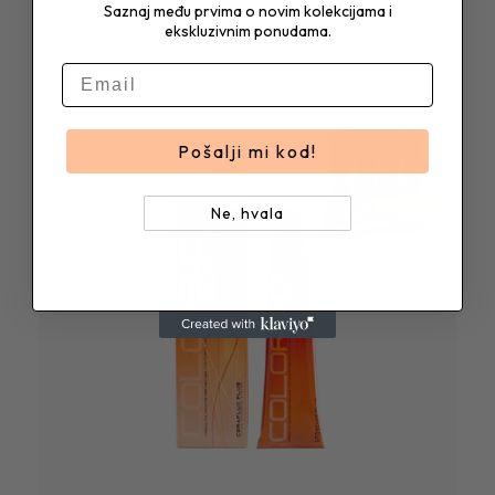
Saznaj među prvima o novim kolekcijama i
ekskluzivnim ponudama.
E-mail
Pošalji mi kod!
Ne, hvala