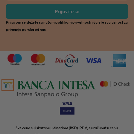
Prijavite se
Prijavom se slažete sa našom politikom privatnosti i dajete saglasnost za
primanje poruka od nas.
Sve cene su iskazane u dinarima (RSD). PDV je uračunat u cenu.