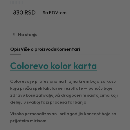





830 RSD
Sa PDV-om
Na stanju
Opis
Više o proizvodu
Komentari
Colorevo kolor karta
Colorevo je profesionalna trajna krem boja za kosu
koja pruža spektakularne rezultate — punoću boje i
zdravu kosu zahvaljujući dragocenim sastojcima koji
deluju u svakoj fazi procesa farbanja.
Visoko personalizovan i prilagodljiv koncept boje sa
prijatnim mirisom.