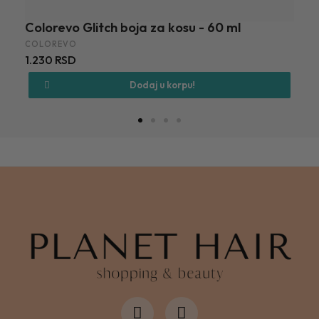
Colorevo Glitch boja za kosu - 60 ml
C
COLOREVO
C
1.230 RSD
8
Dodaj u korpu!