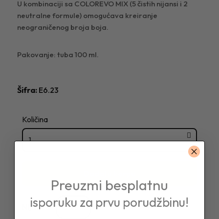
U kombinaciji sa COLOREVO MIX (5 čistih nijansi i 2
neutralne formule) omogućava kreiranje
neograničenog broja boja.
Pakovanje: tuba 100 ml.
Šifra
E6.23
Količina
Dodaj u korpu
Preuzmi besplatnu
isporuku za prvu porudžbinu!
Nijansa